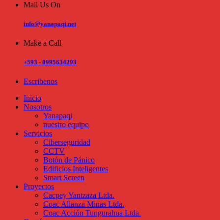
Mail Us On
info@yanapaqi.net
Make a Call
+593 - 0995634293
Escribenos
Inicio
Nosotros
Yanapaqi
nuestro equipo
Servicios
Ciberseguridad
CCTV
Botón de Pánico
Edificios Inteligentes
Smart Screen
Proyectos
Cacpey Yantzaza Ltda.
Coac Alianza Minas Ltda.
Coac Acción Tungurahua Ltda.