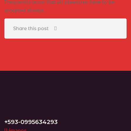
Frequently occur that all pleasures have to be
accepted always.
Share this post
+593-0995634293
llámanos