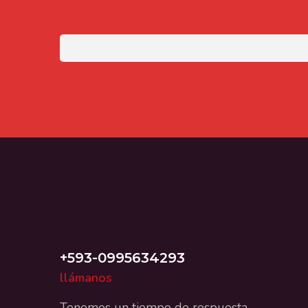
+593-0995634293
llámanos
Tenemos un tiempo de respuesta